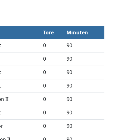
Tore
Minuten
t
0
90
0
90
t
0
90
t
0
90
n II
0
90
t
0
90
or
0
90
en II
0
90