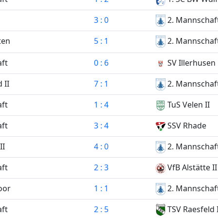
3 : 0
2. Mannschaf
5 : 1
2. Mannschaf
ten
ft
0 : 6
SV Illerhusen
 II
7 : 1
2. Mannschaf
ft
1 : 4
TuS Velen II
ft
3 : 4
SSV Rhade
II
4 : 0
2. Mannschaf
ft
2 : 3
VfB Alstätte II
oor
1 : 1
2. Mannschaf
ft
2 : 5
TSV Raesfeld I