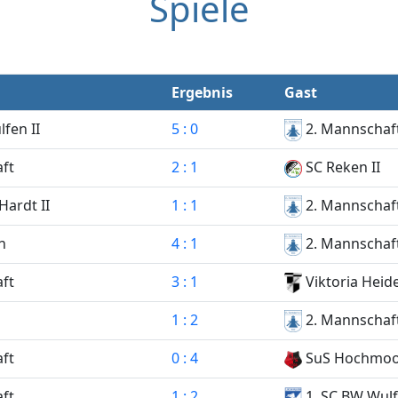
Spiele
Ergebnis
Gast
fen II
5 : 0
2. Mannschaf
ft
2 : 1
SC Reken II
ardt II
1 : 1
2. Mannschaf
n
4 : 1
2. Mannschaf
ft
3 : 1
Viktoria Heide
1 : 2
2. Mannschaf
ft
0 : 4
SuS Hochmo
ft
1 : 2
1. SC BW Wulf