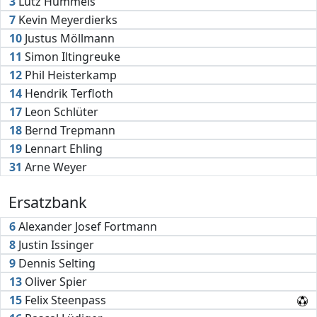
3
Lutz Hummels
7
Kevin Meyerdierks
10
Justus Möllmann
11
Simon Iltingreuke
12
Phil Heisterkamp
14
Hendrik Terfloth
17
Leon Schlüter
18
Bernd Trepmann
19
Lennart Ehling
31
Arne Weyer
Ersatzbank
6
Alexander Josef Fortmann
8
Justin Issinger
9
Dennis Selting
13
Oliver Spier
15
Felix Steenpass