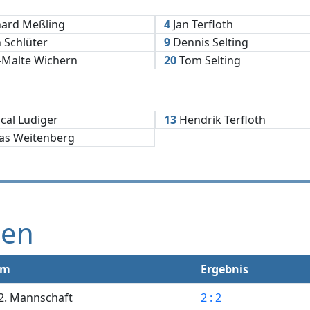
ard Meßling
4
Jan Terfloth
 Schlüter
9
Dennis Selting
-Malte Wichern
20
Tom Selting
cal Lüdiger
13
Hendrik Terfloth
as Weitenberg
gen
im
Ergebnis
2. Mannschaft
2 : 2