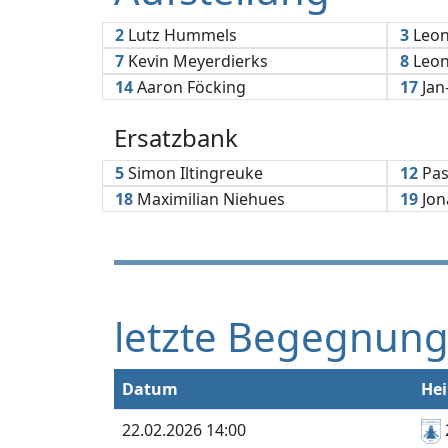
2
Lutz Hummels
3
Leon
7
Kevin Meyerdierks
8
Leon
14
Aaron Föcking
17
Jan
Ersatzbank
5
Simon Iltingreuke
12
Pas
18
Maximilian Niehues
19
Jon
letzte Begegnun
Datum
He
22.02.2026 14:00