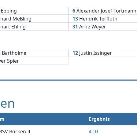
 Ebbing
6
Alexander Josef Fortmann
nard Meßling
13
Hendrik Terfloth
nart Ehling
31
Arne Weyer
 Bartholme
12
Justin Issinger
ver Spier
gen
im
Ergebnis
RSV Borken II
4 : 0