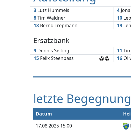
3
Lutz Hummels
4
Jona
8
Tim Waldner
10
Leo
18
Bernd Trepmann
19
Len
Ersatzbank
9
Dennis Selting
11
Tim
15
Felix Steenpass
16
Oli
letzte Begegnun
Datum
He
17.08.2025 15:00