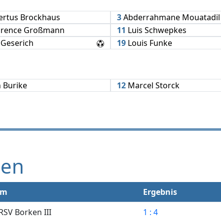
rtus Brockhaus
3
Abderrahmane Mouatadil
rence Großmann
11
Luis Schwepkes
 Geserich
19
Louis Funke
 Burike
12
Marcel Storck
gen
im
Ergebnis
RSV Borken III
1 : 4