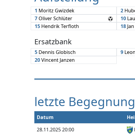
1
Moritz Gwizdek
2
Hube
7
Oliver Schlüter
10
Lau
15
Hendrik Terfloth
18
Jan
Ersatzbank
5
Dennis Globisch
9
Leon
20
Vincent Janzen
letzte Begegnun
Datum
He
28.11.2025 20:00