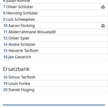
6
Julian Klönne
7
Oliver Schlüter
8
Henning Schlüter
9
Luis Schwepkes
10
Aaron Föcking
11
Abderrahmane Mouatadil
12
Oliver Spier
14
Andre Schlüter
15
Hendrik Terfloth
18
Jan Geserich
Ersatzbank
16
Simon Terfloth
19
Louis Funke
20
Daniel Hüging