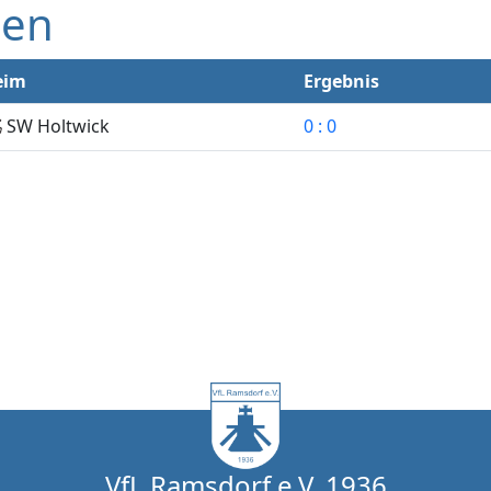
gen
eim
Ergebnis
SW Holtwick
0 : 0
VfL Ramsdorf e.V. 1936