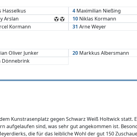
s Hasselkus
4
Maximilian Nießing
y Arslan
10
Niklas Kormann
cel Kormann
31
Arne Weyer
ian Oliver Junker
20
Markkus Albersmann
 Dönnebrink
 dem Kunstrasenplatz gegen Schwarz Weiß Holtwick statt. E
ern aufgelaufen sind, was sehr gut angekommen ist. Besond
erdierks, die für das leibliche Wohl der gut 150 Zuscha