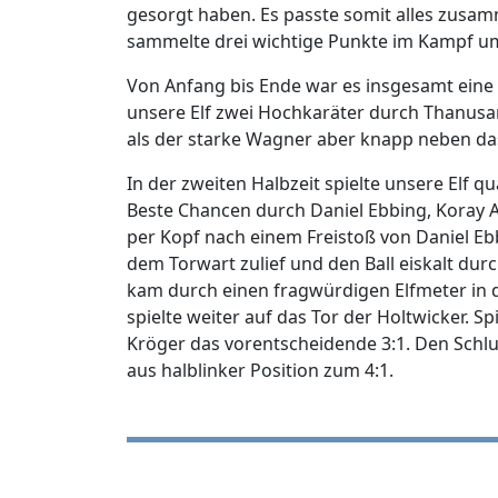
gesorgt haben. Es passte somit alles zusam
sammelte drei wichtige Punkte im Kampf um
Von Anfang bis Ende war es insgesamt eine s
unsere Elf zwei Hochkaräter durch Thanusan
als der starke Wagner aber knapp neben das 
In der zweiten Halbzeit spielte unsere Elf q
Beste Chancen durch Daniel Ebbing, Koray A
per Kopf nach einem Freistoß von Daniel Ebb
dem Torwart zulief und den Ball eiskalt dur
kam durch einen fragwürdigen Elfmeter in 
spielte weiter auf das Tor der Holtwicker. S
Kröger das vorentscheidende 3:1. Den Schl
aus halblinker Position zum 4:1.