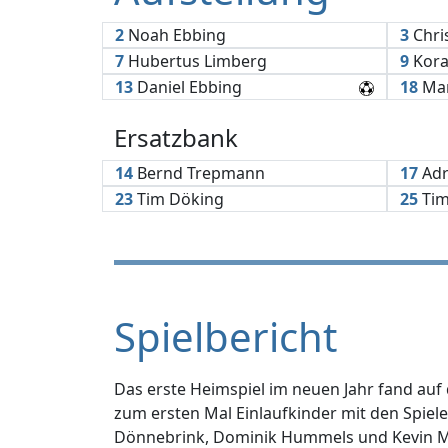
2
Noah Ebbing
3
Chri
7
Hubertus Limberg
9
Kora
13
Daniel Ebbing
18
Mar
Ersatzbank
14
Bernd Trepmann
17
Adr
23
Tim Döking
25
Tim
Spielbericht
Das erste Heimspiel im neuen Jahr fand auf
zum ersten Mal Einlaufkinder mit den Spiel
Dönnebrink, Dominik Hummels und Kevin Mey