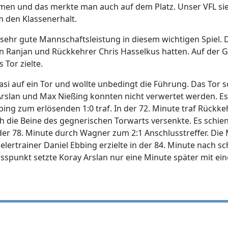
men und das merkte man auch auf dem Platz. Unser VFL sie
 den Klassenerhalt.
ehr gute Mannschaftsleistung in diesem wichtigen Spiel. D
 Ranjan und Rückkehrer Chris Hasselkus hatten. Auf der Ge
Tor zielte.
uasi auf ein Tor und wollte unbedingt die Führung. Das Tor s
rslan und Max Nießing konnten nicht verwertet werden. Es 
ing zum erlösenden 1:0 traf. In der 72. Minute traf Rückkeh
ch die Beine des gegnerischen Torwarts versenkte. Es schie
der 78. Minute durch Wagner zum 2:1 Anschlusstreffer. Die
pielertrainer Daniel Ebbing erzielte in der 84. Minute nach 
usspunkt setzte Koray Arslan nur eine Minute später mit e