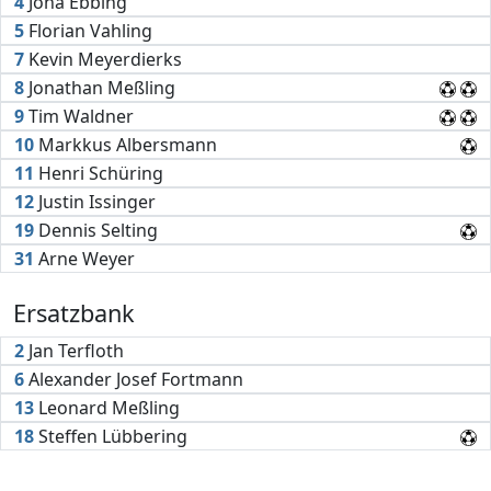
4
Jona Ebbing
5
Florian Vahling
7
Kevin Meyerdierks
8
Jonathan Meßling
9
Tim Waldner
10
Markkus Albersmann
11
Henri Schüring
12
Justin Issinger
19
Dennis Selting
31
Arne Weyer
Ersatzbank
2
Jan Terfloth
6
Alexander Josef Fortmann
13
Leonard Meßling
18
Steffen Lübbering