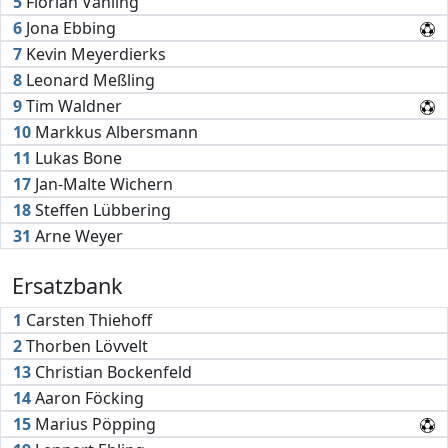
5
Florian Vahling
6
Jona Ebbing
7
Kevin Meyerdierks
8
Leonard Meßling
9
Tim Waldner
10
Markkus Albersmann
11
Lukas Bone
17
Jan-Malte Wichern
18
Steffen Lübbering
31
Arne Weyer
Ersatzbank
1
Carsten Thiehoff
2
Thorben Lövvelt
13
Christian Bockenfeld
14
Aaron Föcking
15
Marius Pöpping